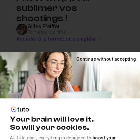
sublimer vos
shootings !
Gilles Pfeiffer
Formateur certifié
Accéder à la formation complète