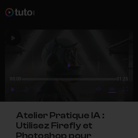
Play
Play
00:00
01:25
mute video
Subtitles
Full
Play
Forward
Forward
Atelier Pratique IA :
Utilisez Firefly et
Photoshop pour