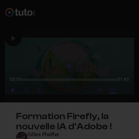
Play
Play
00:00
01:40
mute video
Subtitles
Full
Play
Forward
Forward
Formation Firefly, la
nouvelle IA d'Adobe !
Gilles Pfeiffer