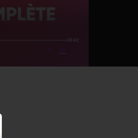
00:42
mute video
Subtitles
Fullscreen