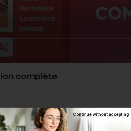
ation complète
e