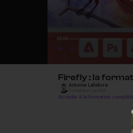
00:00
Play
Forward
Forward
Firefly : la form
Antoine Lefebvre
Formateur certifié
Accéder à la formation complèt