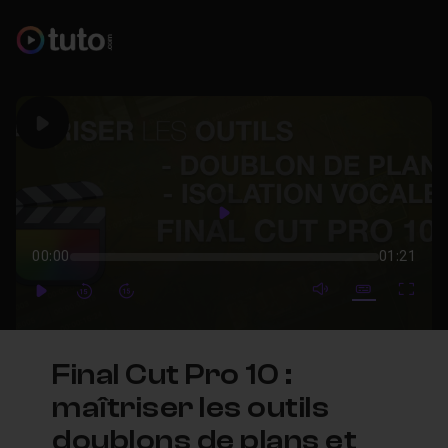
Play
Play
00:00
01:21
mute video
Subtitles
Full
Play
Forward
Forward
Final Cut Pro 10 :
maîtriser les outils
doublons de plans et