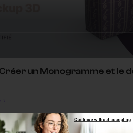
 Créer un Monogramme et le dé
e