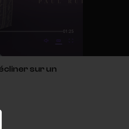
01:25
mute video
Subtitles
Fullscreen
cliner sur un