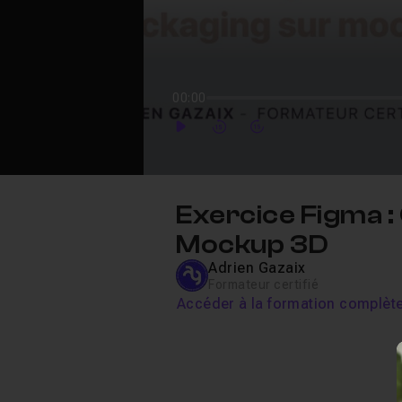
00:00
Play
Forward
Forward
Exercice Figma :
Mockup 3D
Adrien Gazaix
Formateur certifié
Accéder à la formation complèt