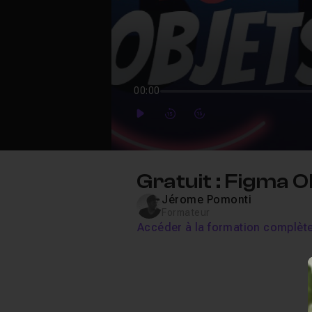
00:00
Play
Forward
Forward
Gratuit : Figma 
Jérome Pomonti
Formateur
Accéder à la formation complèt