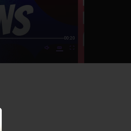
00:20
mute video
Subtitles
Fullscreen