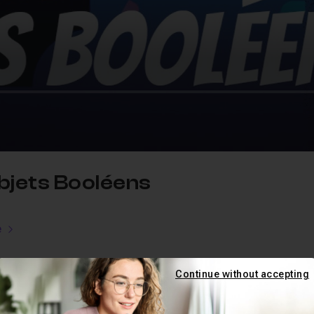
Objets Booléens
e