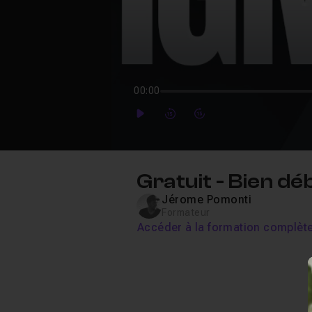
00:00
Play
Forward
Forward
Gratuit - Bien d
Jérome Pomonti
Formateur
Accéder à la formation complèt