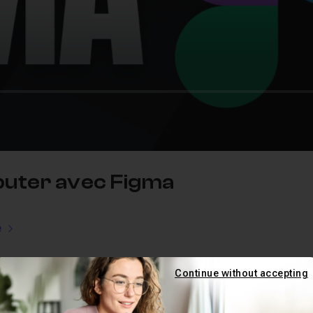
ébuter avec Figma
e