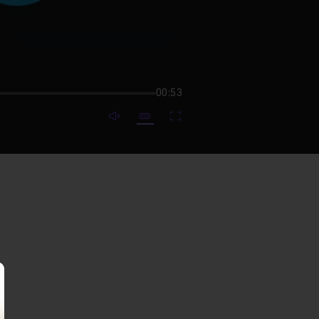
00:53
mute video
Subtitles
Fullscreen