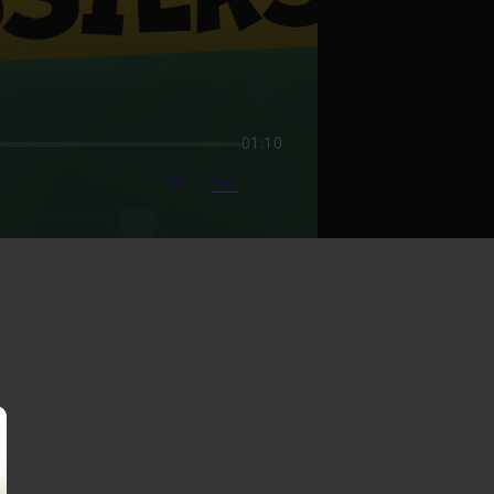
01:10
mute video
Subtitles
Fullscreen