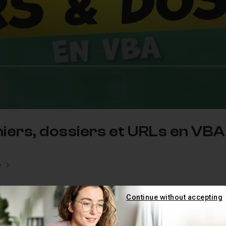
chiers, dossiers et URLs en VBA
e