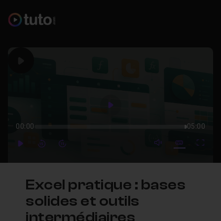
Play
Play
00:00
05:00
mute video
Subtitles
Full
Play
Forward
Forward
Excel pratique : bases
solides et outils
intermédiaires