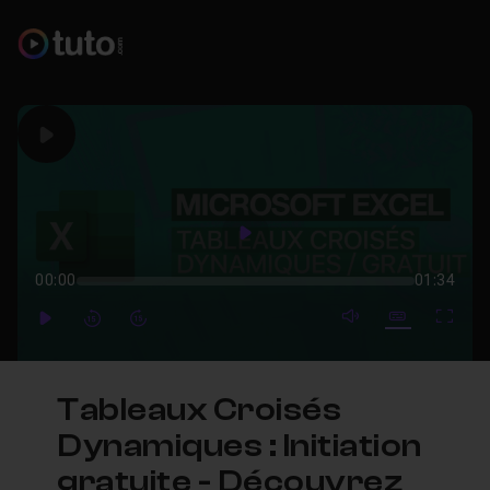
Play
Play
00:00
01:34
mute video
Subtitles
Full
Play
Forward
Forward
Tableaux Croisés
Dynamiques : Initiation
gratuite - Découvrez