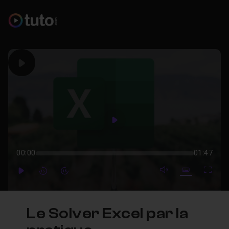
Play
Play
00:00
01:47
mute video
Subtitles
Full
Play
Forward
Forward
Le Solver Excel par la