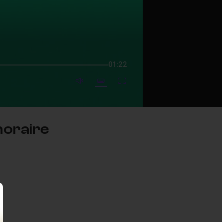
01:22
mute video
Subtitles
Fullscreen
horaire