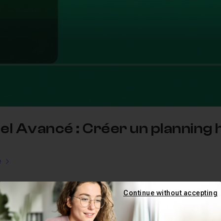
el Avancé : Créer un planning 
e