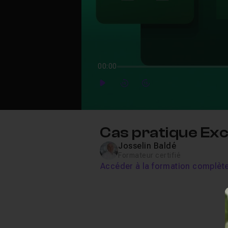
00:00
Play
Forward
Forward
Cas pratique Exc
Josselin Baldé
Formateur certifié
Accéder à la formation complèt