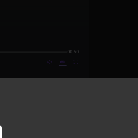
00:50
mute video
Subtitles
Fullscreen