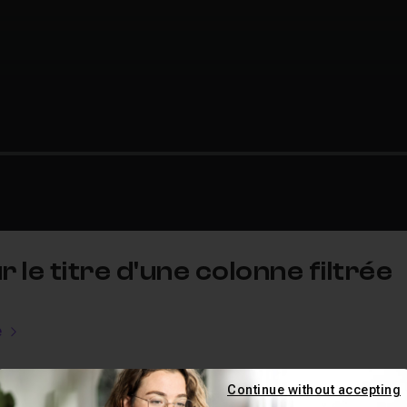
 le titre d'une colonne filtrée
e