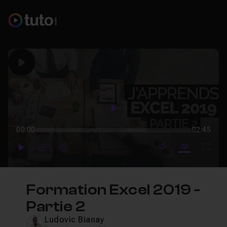
Play
Play
00:00
02:45
mute video
Subtitles
Full
Play
Forward
Forward
Formation Excel 2019 -
Partie 2
Ludovic Bianay