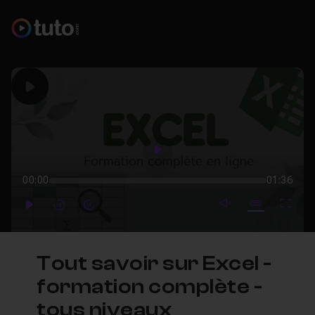
Play
Play
00:00
01:36
mute video
Subtitles
Full
Play
Forward
Forward
Tout savoir sur Excel -
formation complète -
tous niveaux