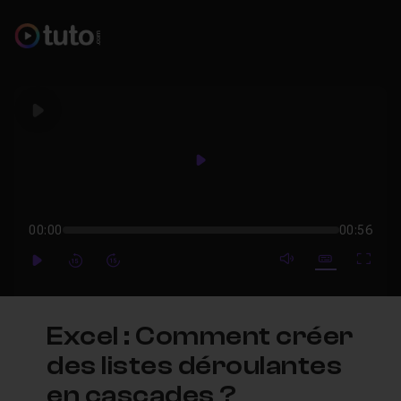
Play
Play
00:00
00:56
mute video
Subtitles
Full
Play
Forward
Forward
Excel : Comment créer
des listes déroulantes
en cascades ?