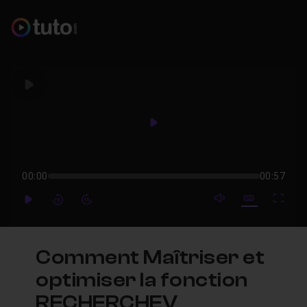
Play
Play
00:00
00:57
mute video
Subtitles
Full
Play
Forward
Forward
Comment Maîtriser et
optimiser la fonction
RECHERCHEV