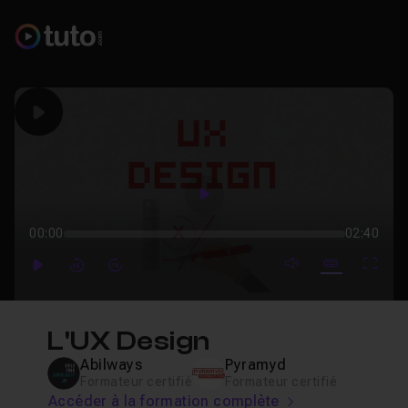
Play
Play
00:00
02:40
mute video
Subtitles
Full
Play
Forward
Forward
L'UX Design
Abilways
Pyramyd
Formateur certifié
Formateur certifié
Accéder à la formation complète