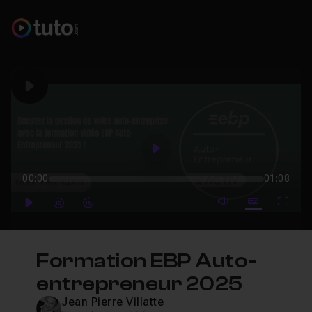
Play
Play
00:00
01:08
mute video
Subtitles
Full
Play
Forward
Forward
Formation EBP Auto-
entrepreneur 2025
Jean Pierre Villatte