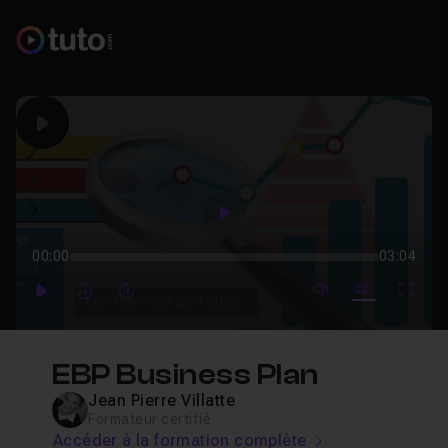
Play
Play
00:00
03:04
mute video
Subtitles
Full
Play
Forward
Forward
EBP Business Plan
Jean Pierre Villatte
Formateur certifié
Accéder à la formation complète