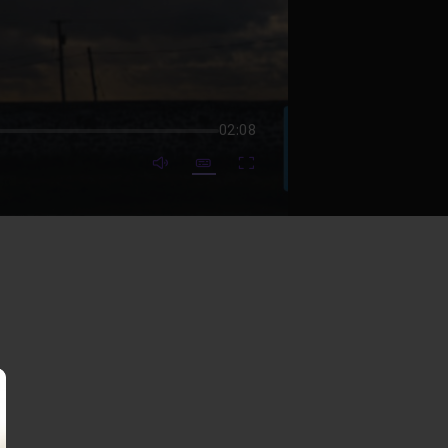
02:08
mute video
Subtitles
Fullscreen