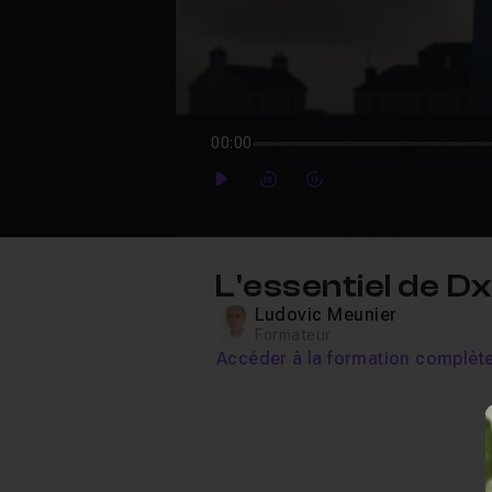
00:00
Play
Forward
Forward
L'essentiel de D
Ludovic Meunier
Formateur
Accéder à la formation complèt