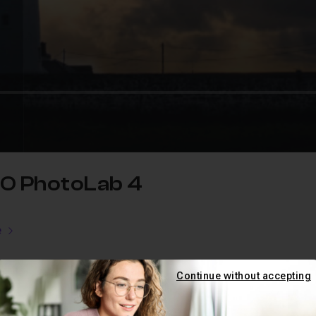
xO PhotoLab 4
e