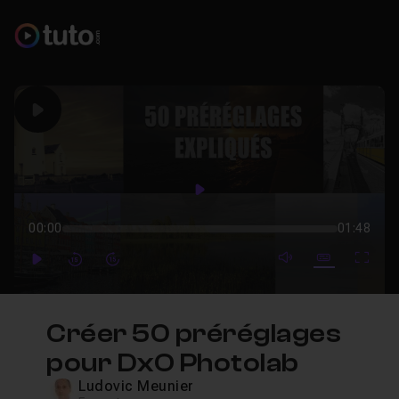
Play
Play
00:00
01:48
mute video
Subtitles
Full
Play
Forward
Forward
Créer 50 préréglages
pour DxO Photolab
Ludovic Meunier