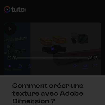
Play
Play
00:00
01:25
mute video
Subtitles
Full
Play
Forward
Forward
Comment créer une
texture avec Adobe
Dimension ?