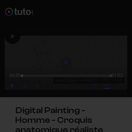
Play
Play
00:00
01:03
mute video
Subtitles
Full
Play
Forward
Forward
Digital Painting -
Homme - Croquis
anatomique réaliste