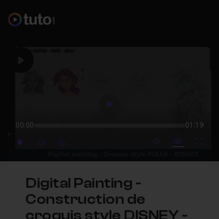
Play
Play
00:00
01:19
mute video
Subtitles
Full
Play
Forward
Forward
Digital Painting -
Construction de
croquis style DISNEY -