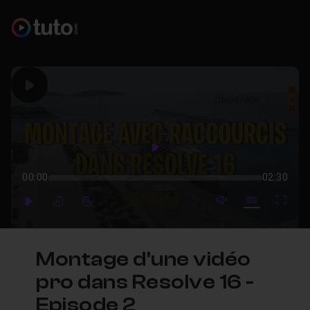
Play
Play
00:00
02:30
mute video
Subtitles
Full
Play
Forward
Forward
Montage d'une vidéo
pro dans Resolve 16 -
Episode 2