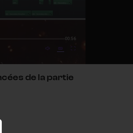
00:56
mute video
Subtitles
Fullscreen
cées de la partie