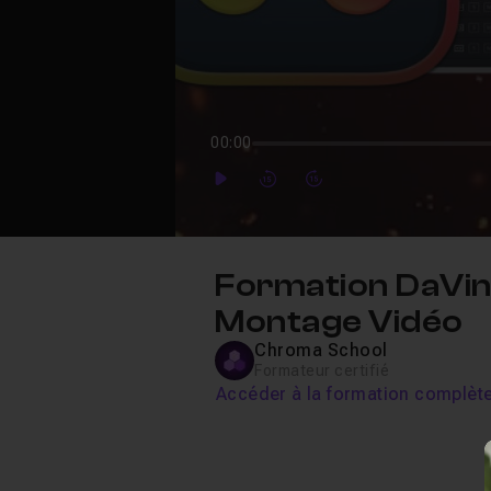
00:00
Play
Forward
Forward
Formation DaVinc
Montage Vidéo
Chroma School
Formateur certifié
Accéder à la formation complèt