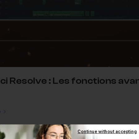
i Resolve : Les fonctions avan
e