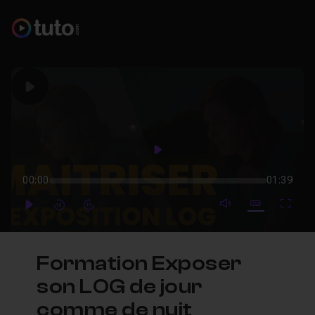
Play
Play
00:00
01:39
mute video
Subtitles
Full
Play
Forward
Forward
Formation Exposer
son LOG de jour
comme de nuit