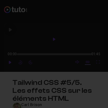
Play
Play
00:00
01:45
mute video
Subtitles
Full
Play
Forward
Forward
Tailwind CSS #5/5.
Les effets CSS sur les
éléments HTML
Carl Brison