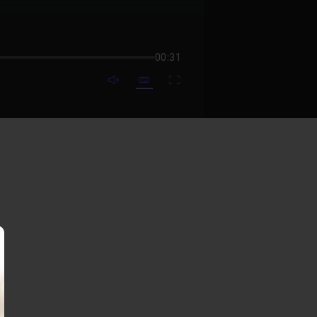
00:31
mute video
Subtitles
Fullscreen