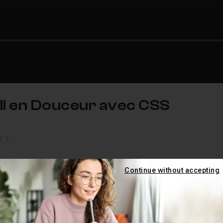
oll en Douceur avec CSS
e