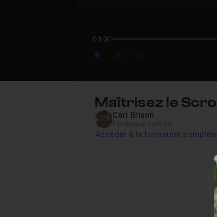
00:00
Play
Forward
Forward
Maîtrisez le Scr
Carl Brison
Formateur certifié
Accéder à la formation complèt