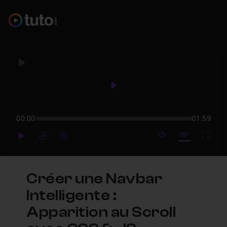
Play
Play
00:00
01:59
mute video
Subtitles
Full
Play
Forward
Forward
Créer une Navbar
Intelligente :
Apparition au Scroll