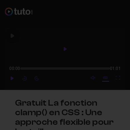
Play
Play
00:00
01:01
mute video
Subtitles
Full
Play
Forward
Forward
Gratuit La fonction
clamp() en CSS : Une
approche flexible pour