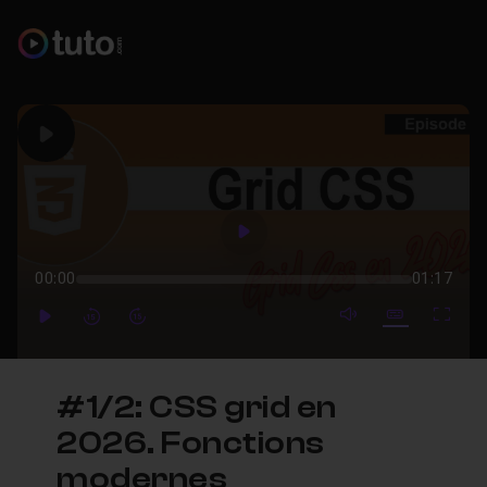
Play
Play
00:00
01:17
mute video
Subtitles
Full
Play
Forward
Forward
#1/2: CSS grid en
2026. Fonctions
modernes