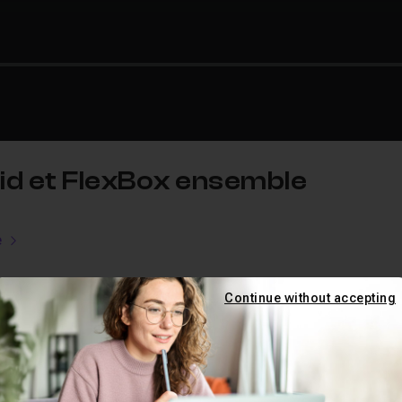
Grid et FlexBox ensemble
e