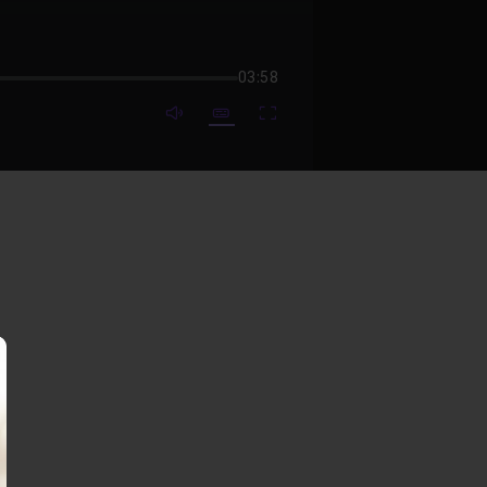
03:58
mute video
Subtitles
Fullscreen