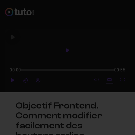
Play
Play
00:00
00:55
mute video
Subtitles
Full
Play
Forward
Forward
Objectif Frontend.
Comment modifier
facilement des