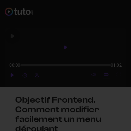
Play
Play
00:00
01:02
mute video
Subtitles
Full
Play
Forward
Forward
Objectif Frontend.
Comment modifier
facilement un menu
déroulant