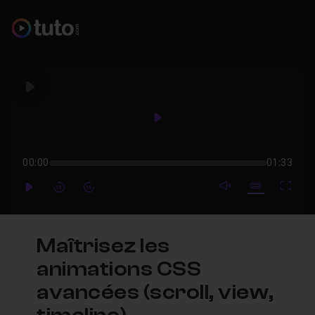
Play
Play
00:00
01:33
mute video
Subtitles
Full
Play
Forward
Forward
Maîtrisez les
animations CSS
avancées (scroll, view,