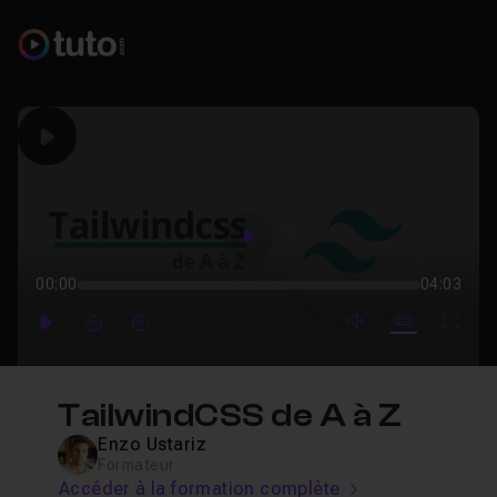
Play
Play
00:00
04:03
mute video
Subtitles
Full
Play
Forward
Forward
TailwindCSS de A à Z
Enzo Ustariz
Formateur
Accéder à la formation complète