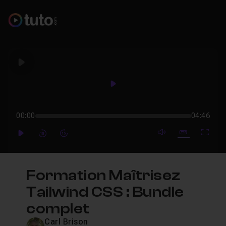
Play
Play
00:00
04:46
mute video
Subtitles
Full
Play
Forward
Forward
Formation Maîtrisez
Tailwind CSS : Bundle
complet
Carl Brison