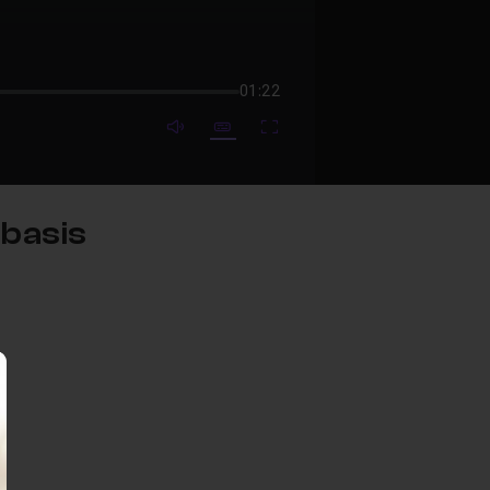
01:22
mute video
Subtitles
Fullscreen
-basis