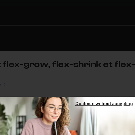
flex-grow, flex-shrink et flex
e