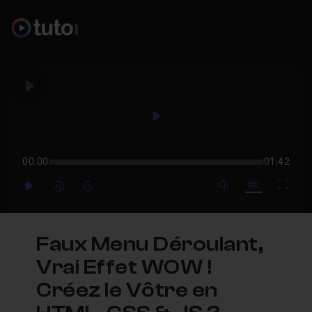
Play
Play
00:00
01:42
mute video
Subtitles
Full
Play
Forward
Forward
Faux Menu Déroulant,
Vrai Effet WOW !
Créez le Vôtre en