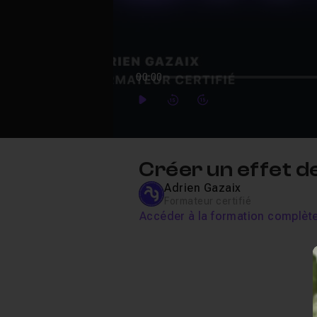
00:00
Play
Forward
Forward
Créer un effet 
Adrien Gazaix
Formateur certifié
Accéder à la formation complèt