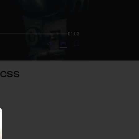
01:03
mute video
Subtitles
Fullscreen
 CSS