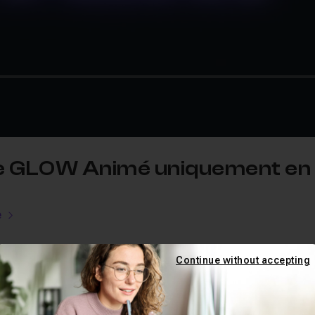
de GLOW Animé uniquement en
e