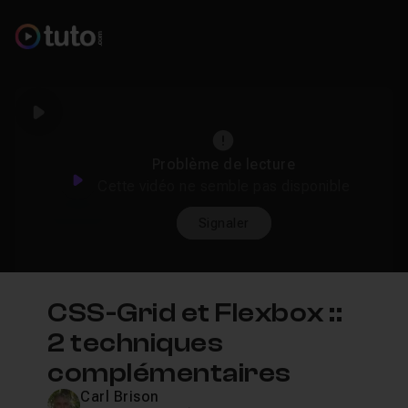
Play
Problème de lecture
Play
Cette vidéo ne semble pas disponible
Signaler
CSS-Grid et Flexbox ::
2 techniques
complémentaires
Carl Brison