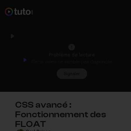
Play
Problème de lecture
Play
Cette vidéo ne semble pas disponible
Signaler
CSS avancé :
Fonctionnement des
FLOAT