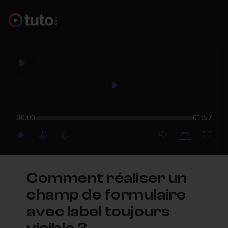
Play
Play
00:00
01:57
mute video
Subtitles
Full
Play
Forward
Forward
Comment réaliser un
champ de formulaire
avec label toujours