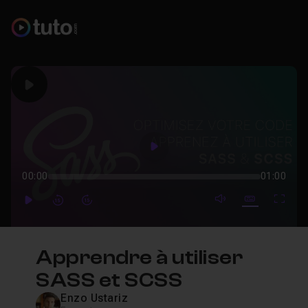
Play
Play
00:00
01:00
mute video
Subtitles
Full
Play
Forward
Forward
Apprendre à utiliser
SASS et SCSS
Enzo Ustariz