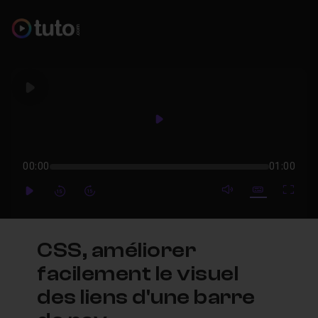
Play
Play
00:00
01:00
mute video
Subtitles
Full
Play
Forward
Forward
CSS, améliorer
facilement le visuel
des liens d'une barre