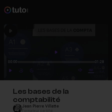
Play
Play
00:00
01:28
mute video
Subtitles
Full
Play
Forward
Forward
Les bases de la
comptabilité
Jean Pierre Villatte
Formateur certifié