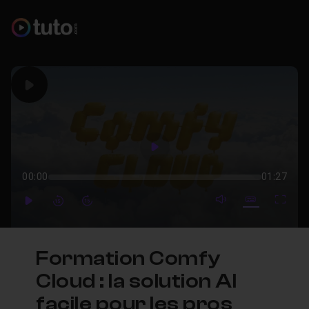
Play
Play
00:00
01:27
mute video
Subtitles
Full
Play
Forward
Forward
Formation Comfy
Cloud : la solution AI
facile pour les pros