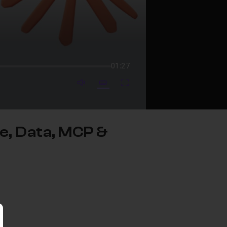
01:27
mute video
Subtitles
Fullscreen
e, Data, MCP &