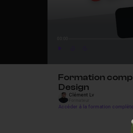
00:00
Play
Forward
Forward
Formation complè
Design
Clément Lv
Formateur
Accéder à la formation complèt