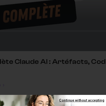
te Claude AI : Artéfacts, Cod
e